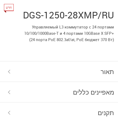
חדש
DGS-1250-28XMP/RU
Управляемый L3 коммутатор c 24 портами
10/100/1000Base-T
и
4 портами
10GBase X SFP+
(24 порта PoE 802.3af/at,
PoE бюджет 370 Вт)
תאור
מאפיינים כללים
תקנים