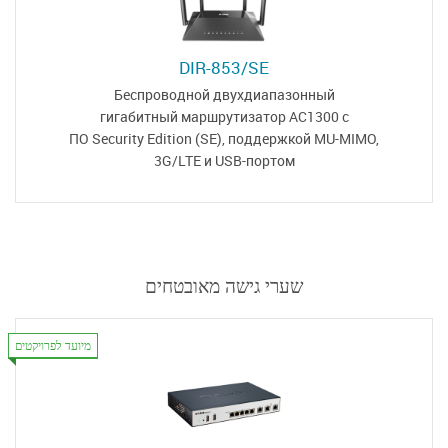
DIR-853/SE
Беспроводной двухдиапазонный
гигабитный маршрутизатор
AC1300 с
ПО Security Edition (SE),
поддержкой MU-MIMO,
3G/LTE и USB-портом
שערי גישה מאובטחים
מיועד לפרויקטים