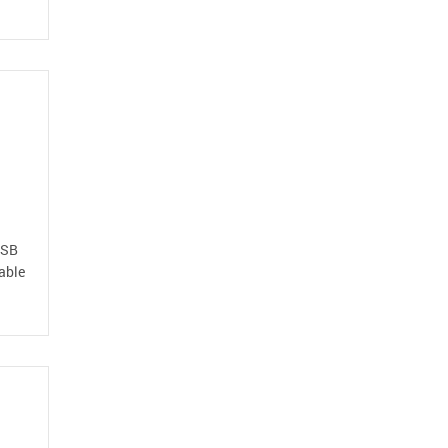
USB
able