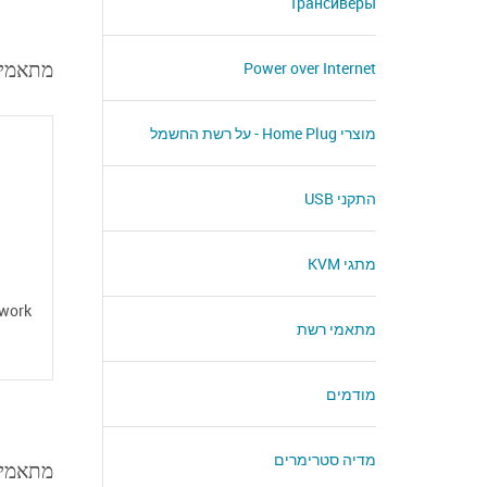
Трансиверы
abit Ethernet PCI-E
Power over Internet
מוצרי Home Plug - על רשת החשמל
התקני USB
מתגי KVM
twork
מתאמי רשת
מודמים
מדיה סטרימרים
it Ethernet - PCI E