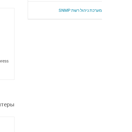
מערכת ניהול רשת SNMP
press
птеры