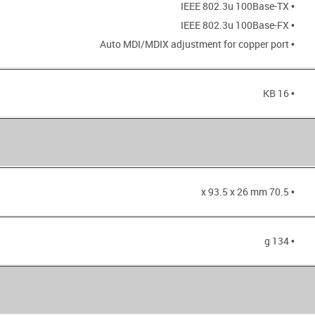
• IEEE 802.3u 100Base-TX
• IEEE 802.3u 100Base-FX
• Auto MDI/MDIX adjustment for copper port
• 16 KB
• 70.5 x 93.5 x 26 mm
• 134 g