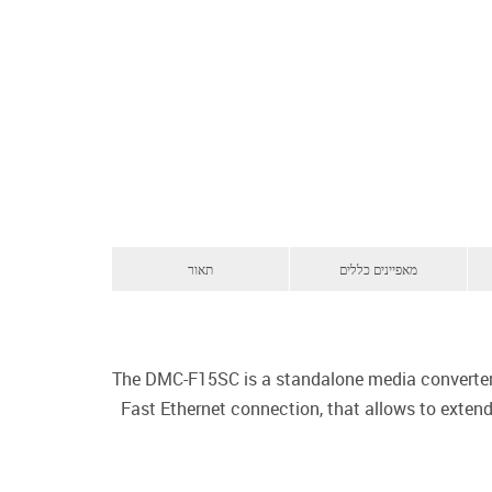
מאפיינים כללים
תאור
The DMC-F15SC is a standalone media converter 
Fast Ethernet connection, that allows to exten