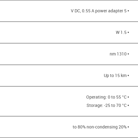
• 5 V DC, 0.55 A power adapter
• 1.5 W
• 1310 nm
• Up to 15 km
• Operating: 0 to 55 °C
• Storage: -25 to 70 °C
• 20% to 80% non-condensing