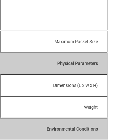
Maximum Packet Size
Physical Parameters
Dimensions (L x W x H)
Weight
Environmental Conditions