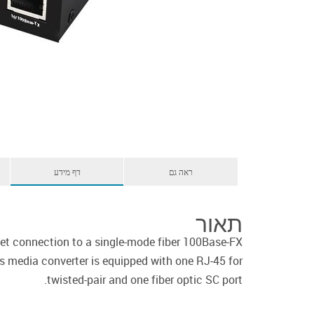
ראה גם
דף מידע
תאור
et connection to a single-mode fiber 100Base-FX
s media converter is equipped with one RJ-45 for
twisted-pair and one fiber optic SC port.