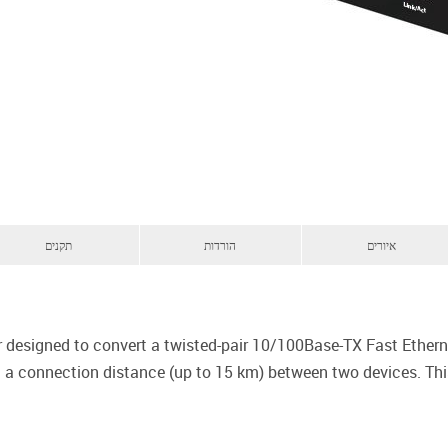
איורים
הורדות
תקנים
designed to convert a twisted-pair 10/100Base-TX Fast Ethern
d a connection distance (up to 15 km) between two devices. Thi