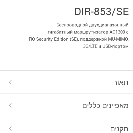
DIR-853/SE
Беспроводной двухдиапазонный
гигабитный маршрутизатор
AC1300 с
ПО Security Edition (SE),
поддержкой MU-MIMO,
3G/LTE и USB-портом
תאור
מאפיינים כללים
תקנים